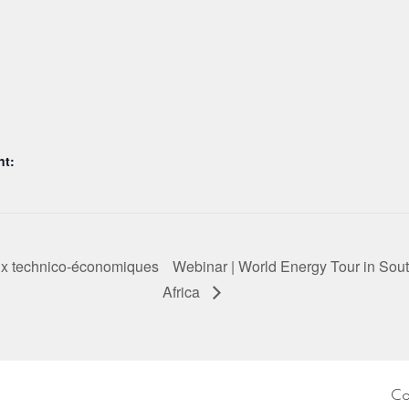
nt:
jeux technico-économiques
Webinar | World Energy Tour in Sou
Africa
Co