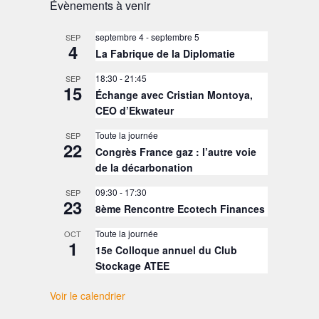
Évènements à venir
septembre 4
-
septembre 5
SEP
4
La Fabrique de la Diplomatie
18:30
-
21:45
SEP
15
Échange avec Cristian Montoya,
CEO d’Ekwateur
Toute la journée
SEP
22
Congrès France gaz : l’autre voie
de la décarbonation
09:30
-
17:30
SEP
23
8ème Rencontre Ecotech Finances
Toute la journée
OCT
1
15e Colloque annuel du Club
Stockage ATEE
Voir le calendrier