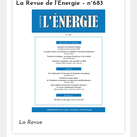
La Revue de l’Énergie – n°683
La Revue