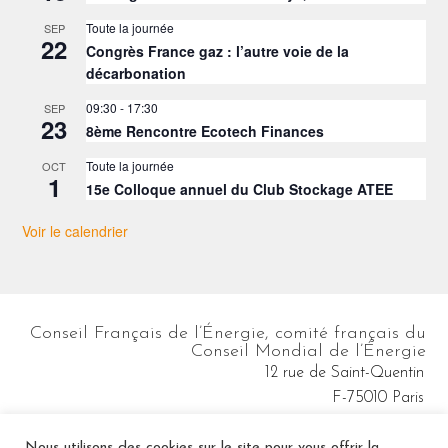
Toute la journée
SEP
22
Congrès France gaz : l’autre voie de la
décarbonation
09:30
-
17:30
SEP
23
8ème Rencontre Ecotech Finances
Toute la journée
OCT
1
15e Colloque annuel du Club Stockage ATEE
Voir le calendrier
Conseil Français de l’Énergie, comité français du
Conseil Mondial de l’Énergie
12 rue de Saint-Quentin
F-75010 Paris
cfe@wec-france.org
Nous utilisons des cookies sur le site pour vous offrir la