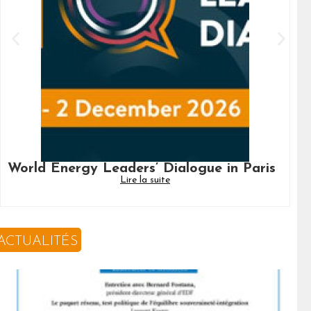
World Energy Leaders’ Dialogue in Paris
E
Lire la suite
Fr
ACTUALITÉS